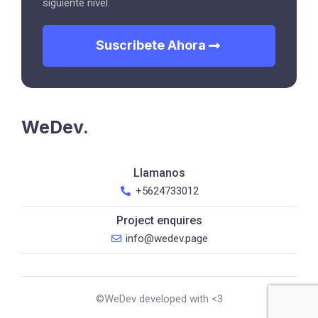
siguiente nivel.
Suscribete Ahora
WeDev.
Llamanos
+5624733012
Project enquires
info@wedev.page
©WeDev developed with <3